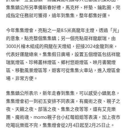
集集鎮公所另準備新春好禮，馬克杯、杯墊、鑰匙圈，完
成指定任務就可獲得，過年到集集，整年都集好運。
今年集集燈會，亮點之一是8.5米高龍年主燈，透過「光」
的意象，點亮整個集集鎮；另一個亮點是祥龍獻瑞，由
3000片檜木組成的飛龍在天燈組，迎接2024金龍到來，
代表好運龍總來。集集假日廣場，設置五個燈區包括祥龍
瑞氣燈區、珍稀叢林燈區、鄉村悠遊燈區、映月書閣燈
區、移動風景燈區等，遊客可從集集火車站，進入燈區會
場，非常方便。
集集鎮公所表示，新年走春到集集，可以感受小鎮氣息，
集集燈會初一到初五安排不同表演，有魔術之夜、親子之
夜、天籟之夜、部落之夜、集集之夜等等，還有艾克樂
團、魔術魂、momo親子台小紅莓姐姐等表演，加上夜市
吃喝玩樂逛不完，集集燈會從2月4日起至2月25日止。