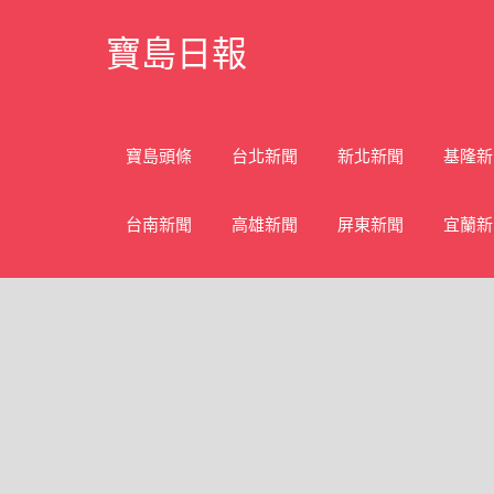
Skip
寶島日報
to
content
寶
島
新
寶島頭條
台北新聞
新北新聞
基隆新
聞
網
台南新聞
高雄新聞
屏東新聞
宜蘭新