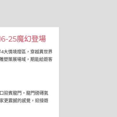
6-25魔幻登場
界4大情境燈區，穿越異世界
心雕塑策展場域，期能給遊客
口迎賓龍門，龍門磅礡氣
家更震撼的感覺，迎接遊