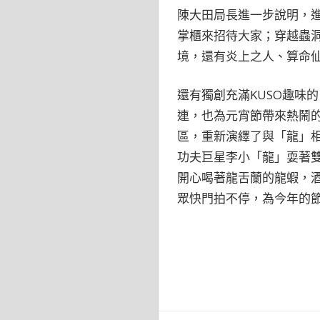
陳大田局長進一步說明，
掌櫃來招待大家；穿越蟲
境，還有炎上之人、算命
還有獨創充滿KUSO趣味
連，也為元宵節帶來熱鬧的
區，重新演繹了與「龍」
功夫巨星李小「龍」耍著
開心喝著龍舌蘭的龍蝦，
眾快門拍不停，為今年的