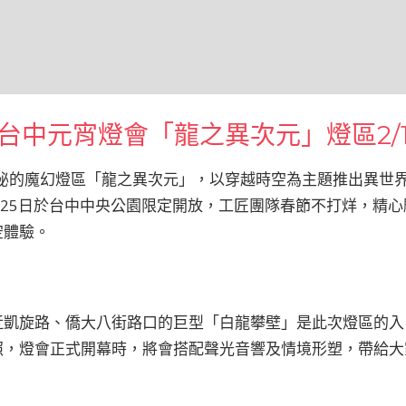
中元宵燈會「龍之異次元」燈區2/1
神秘的魔幻燈區「龍之異次元」，以穿越時空為主題推出異世
至25日於台中中央公園限定開放，工匠團隊春節不打烊，精
空體驗。
近凱旋路、僑大八街路口的巨型「白龍攀壁」是此次燈區的入
照，燈會正式開幕時，將會搭配聲光音響及情境形塑，帶給大