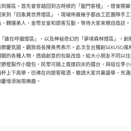
進到展區，首先會穿越回到古時候的「龍門客棧」，燈會開幕
洞來到「四象異世界燈區」，現場佈展幾乎都由工匠團隊手工
仙、轉運美人、金幣女皇和遊客互動，等待大家來親自造訪。
的「誰在呼攏燈區」，以及神祕奇幻的「夢境森林燈區」，創
節慶氛圍。觀旅局長陳美秀表示，此次全台獨創以KUSO風
相關的各種人物，透過創意的包裝改造，給大小朋友不同以往
雙節棍製作小籠包，民眾可踏上寬達四米的擂台，與這位李小
酒杯上下高舉，彷彿在向遊客敬酒，邀請大家共襄盛舉，充滿
節慶增添無限樂趣。