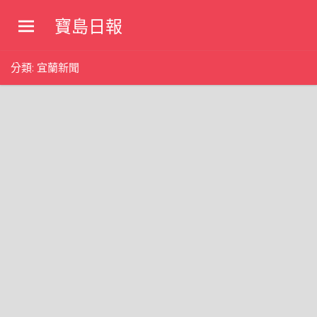
Skip
寶島日報
to
寶
content
島
分類:
宜蘭新聞
新
聞
網