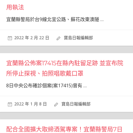
用執法
宜蘭縣警局於台9線北宜公路、蘇花改東澳隧
…
2022 年 2 月 22 日
寶島日報編輯部
宜蘭縣公佈案17415在縣內駐留足跡 並宣布院
所停止探視、拍照唱歌戴口罩
8日中央公布確診個案(案17415)曾有
…
2022 年 1 月 8 日
寶島日報編輯部
配合全國擴大取締酒駕專案！宜蘭縣警局7日