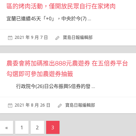
區的烤肉活動，僅開放民眾自行在家烤肉
宜蘭已連續45天「+0」，中央於今(7)
…
2021 年 9 月 7 日
寶島日報編輯部
農委會將加碼推出888元農遊券 在五倍券平台
勾選即可參加農遊券抽籤
行政院今(26)日公布振興5倍券的發
…
2021 年 8 月 26 日
寶島日報編輯部
文
Previous
«
1
2
3
Posts