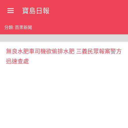
Skip
寶島日報
to
寶
content
島
分類:
苗栗新聞
新
聞
網
無良水肥車司機欲偷排水肥 三義民眾報案警方
迅速查處