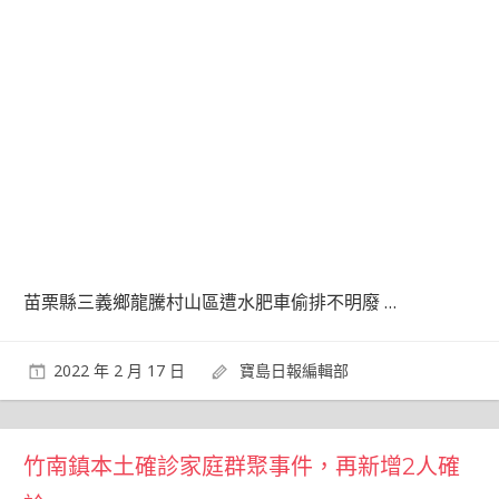
苗栗縣三義鄉龍騰村山區遭水肥車偷排不明廢
…
2022 年 2 月 17 日
寶島日報編輯部
竹南鎮本土確診家庭群聚事件，再新增2人確