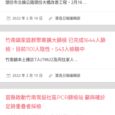
頭份市北橫公路頭份大橋改善工程，2月16
…
2022 年 2 月 16 日
寶島日報編輯部
竹南鎮家庭群聚案擴大篩檢 已完成1644人篩
檢，目前1101人陰性、543人檢驗中
竹南鎮本土確診7人(19622及同住家人
…
2022 年 2 月 15 日
寶島日報編輯部
苗縣啟動竹南常設社區PCR篩檢站 籲與確診
足跡重疊者採檢