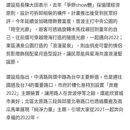
建設局長陳大田表示，去年「爭妍show艷」採循環經濟
原則，設計可拆卸組裝的構件，計畫推出後受到民眾好
評，今年延續並加碼燈飾豐富度，首波主打中央公園的
「時空光廊」，遊客可透過旋轉木馬找尋回到童年的自
己，往前還可穿越燈海打造的隧道光廊，一起邁向2022；
東區湧泉公園打造的「浪漫星泉」，則由俏皮可愛的情侶
剪影燈飾搭配星月造型設計，讓民眾能與星海共渡浪漫聖
誕節。
建設局指出，中清路與環中路為台中主要幹道，也是通往
國道及台74的重要路口，市府於槽化島特別設置「奔鹿
2022」主題裝置，讓用路人在奔波停等之餘，還能欣賞城
市美好；北區太原路三段與邱厝北巷路口也透過麋鹿及南
瓜馬車展現「純淨力量」主題，引領大家從2021一起奔向
幸福的2022年。