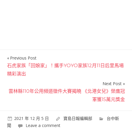
Previous Post
文
石虎家族「回娘家」！攜手YOYO家族12月11日后里馬場
章
精彩演出
導
Next Post
覽
雲林縣110年公用頻道徵件大賽揭曉 《北港女兒》榮膺冠
軍獲15萬元獎金
2021 年 12 月 5 日
寶島日報編輯部
台中新
聞
Leave a comment