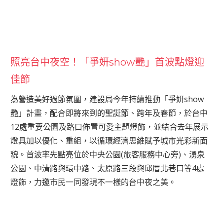
照亮台中夜空！「爭妍show艷」首波點燈迎
佳節
為營造美好過節氛圍，建設局今年持續推動「爭妍show
艷」計畫，配合即將來到的聖誕節、跨年及春節，於台中
12處重要公園及路口佈置可愛主題燈飾，並結合去年展示
燈具加以優化、重組，以循環經濟思維賦予城市光彩新面
貌。首波率先點亮位於中央公園(旅客服務中心旁)、湧泉
公園、中清路與環中路、太原路三段與邱厝北巷口等4處
燈飾，力邀市民一同發現不一樣的台中夜之美。