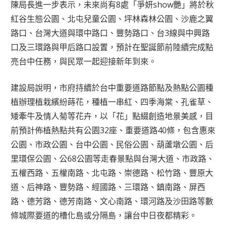
陳局長進一步表示，未來尚有8處「爭妍show艷」將於秋
紅谷生態公園、北屯兒童公園、坪林森林公園、沙鹿之翼
路口、台灣大道與環中路口、豐勢路口、台3線與中興路
口及三環路與甲后路口設置，預計在聖誕節前陸續完成點
亮台中任務，與民眾一起迎接新年到來。
建設局說明，市府持續於台中重要道路節點及熱點公園種
植辦理植栽繽紛蒔花，種植一串紅、四季海棠、孔雀草、
矮牽牛及情人菊等花卉，以「花」點綴創造地景美感，目
前預計佈植熱點共有公園32座、重要道路40條，包含惠來
公園、市政公園、台中公園、民俗公園、葫蘆墩公園、后
里環保公園、公68公園等走春景點與台灣大道、市政路、
五權西路、五權南路、北屯路、崇德路、松竹路、豐原大
道、后神路、豐勢路、經國路、三環路、鎮南路、屏西
路、德芳路、德芳南路、文心南路、環河路及沙田路等數
條城際要道的槽化島或分隔島，讓台中日夜都精彩。