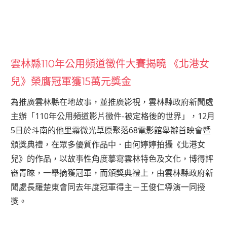
雲林縣110年公用頻道徵件大賽揭曉 《北港女
兒》榮膺冠軍獲15萬元獎金
為推廣雲林縣在地故事，並推廣影視，雲林縣政府新聞處
主辦「110年公用頻道影片徵件-被定格後的世界」，12月
5日於斗南的他里霧微光草原聚落68電影館舉辦首映會暨
頒獎典禮，在眾多優質作品中．由何婷婷拍攝《北港女
兒》的作品，以故事性角度摹寫雲林特色及文化，博得評
審青睞，一舉摘獲冠軍，而頒獎典禮上，由雲林縣政府新
聞處長羅楚東會同去年度冠軍得主－王俊仁導演一同授
獎。