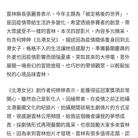
雲林縣長張麗善表示，今年主題為「被定格後的世界」，
是因疫情帶給生活許多變化，希望透過參賽者的創意，帶
大眾感受不一樣的雲林。本次四部影片，內容多元精采，
包含何婷婷《北港女兒》，描述因為疫情關係隻身回到北
港女子，格格不入的生活讓她倍感壓力，準備藝閣慶典的
外婆也因疫情影響而煩惱憂慮，突如其來的大停電，意外
展開一場奇幻的冒險旅程，也巧妙的帶領觀眾，以輕鬆愉
悅的心境品味雲林。
《北港女兒》創作者何婷婷表示，能獲得這冠軍獎項非常
開心，雖然自己是彰化人，因緣際會，在疫情之前正拍攝
北港藝閣文化的紀錄片，拍攝期間就萌生劇情片的方式呈
現，很感謝雲林公用頻道，給我這個機會讓我的夢想成
真，採劇情形式再現藝閣的風采，也很鼓勵大家多來雲林
玩，因為來到雲林拍片才發現，雲林有很多值得走踏、認