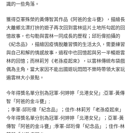
識的一些角落。
獲得亞軍殊榮的黃傳智其作品《阿爸的金斗甕》，描繪長
大離鄉北漂打拚的遊子再次回到雲林這片土地所勾起的回
憶故事，也勾勒與雲林一同成長的歷程；邱珩偉拍攝的
《紀念品》，描繪因疫情脫離習慣的生活太久，需要練習
與自己和解的情感故事，過程中也回憶起與另一半暢遊雲
林的回憶；而林莉芳《老孫疫起來》，以雲林傳統布袋戲
偶為主角，當大家因不能出國遊玩悶悶不樂時帶領大家玩
遍雲林大小景點。
今年得獎名單分別為冠軍-何婷婷「北港女兒」;亞軍-黃傳
智「阿爸的金斗甕」;
；季軍-邱珩偉「紀念品」；佳作-林莉芳「老孫疫起來」
今年得獎名單分別為冠軍-何婷婷「北港女兒」；亞軍-黃
傳智「阿爸的金斗甕」;季軍-邱珩偉「紀念品」；佳作-林