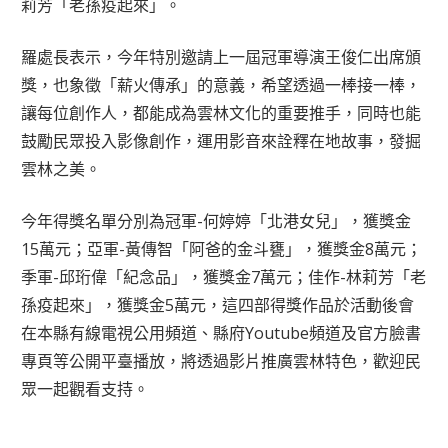
莉芳「老孫疫起來」。
羅處長表示，今年特別邀請上一屆冠軍導演王俊仁出席頒
獎，也象徵「薪火傳承」的意義，希望透過一棒接一棒，
讓每位創作人，都能成為雲林文化的重要推手，同時也能
鼓勵民眾投入影像創作，運用影音來詮釋在地故事，發掘
雲林之美。
今年得獎名單分別為冠軍-何婷婷「北港女兒」，獲獎金
15萬元；亞軍-黃傳智「阿爸的金斗甕」，獲獎金8萬元；
季軍-邱珩偉「紀念品」，獲獎金7萬元；佳作-林莉芳「老
孫疫起來」，獲獎金5萬元，這四部得獎作品於活動後會
在本縣有線電視公用頻道、縣府Youtube頻道及官方臉書
專頁等公開平臺播放，將透過影片推廣雲林特色，歡迎民
眾一起觀看支持。