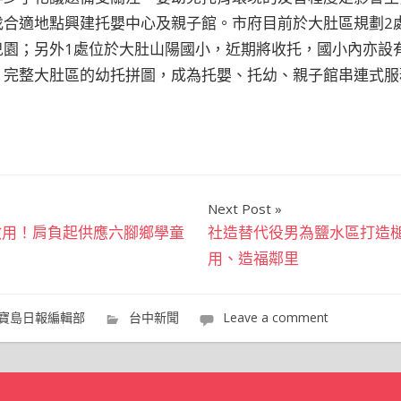
找合適地點興建托嬰中心及親子館。市府目前於大肚區規劃2
兒園；另外1處位於大肚山陽國小，近期將收托，國小內亦設
，完整大肚區的幼托拼圖，成為托嬰、托幼、親子館串連式服
Next Post
啟用！肩負起供應六腳鄉學童
社造替代役男為鹽水區打造槌
用、造福鄰里
寶島日報編輯部
台中新聞
Leave a comment