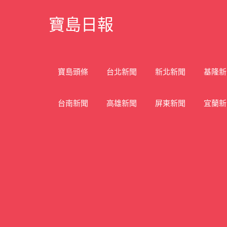
Skip
寶島日報
to
content
寶
島
新
寶島頭條
台北新聞
新北新聞
基隆新
聞
網
台南新聞
高雄新聞
屏東新聞
宜蘭新