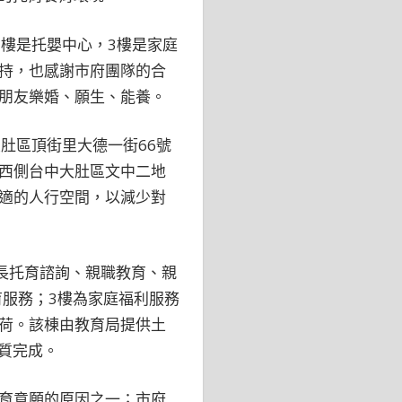
樓是托嬰中心，3樓是家庭
持，也感謝市府團隊的合
朋友樂婚、願生、能養。
肚區頂街里大德一街66號
西側台中大肚區文中二地
適的人行空間，以減少對
家長托育諮詢、親職教育、親
育服務；3樓為家庭福利服務
荷。該棟由教育局提供土
質完成。
育意願的原因之一；市府