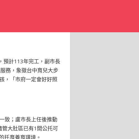
，預計113年完工，副市長
子服務，象徵台中育兒大步
孩，「市府一定會好好照
一致；盧市長上任後推動
儘管大肚區已有1間公托可
好的托育養育環境。