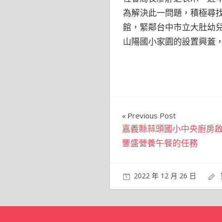
為解決此一問題，積極尋
館，緊鄰台中市立大肚幼
山陽國小家園的設置興蓋
文
Previous Post
嘉義縣蒜頭國小中央廚房
章
豐盛營養午餐的任務
導
覽
2022 年 12 月 26 日