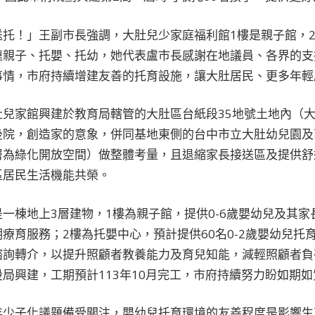
托！」王副市長強調，大肚兒少家庭福利館1樓是親子館，2
連親子、托嬰、托幼，她代表盧市長感謝在地議員、各界的支
事情，市府持續增建友善的托育設施，讓大肚居民、更多年輕
兒家館興建於教育局轄管的大肚區台紙段35地號土地內（大
後院，創造家的意象，併同基地東側的台中市立大肚幼兒園及
層為綠化開放空間）做整體考量，且退縮家長接送區及提供舒
區居民生活機能共榮。
一棟地上3層建物，1樓為親子館，提供0-6歲嬰幼兒及其
療育服務；2樓為托嬰中心，預計提供60名0-2歲嬰幼兒托
諮詢轉介，以提升照顧者教養能力及育兒知能，減輕照顧者負
局興建，工期預計113年10月完工，市府持續努力盼如期如
年少子化議題備受關注，嬰幼兒托育環境的友善程度是影響生