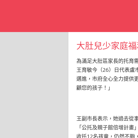
大肚兒少家庭福
為滿足大肚區家長的托育需求
王育敏今（26）日代表
邁進，市府全心全力提供
顧您的孩子！」
王副市長表示，她過去從
「公托及親子館倍增計畫」
收托12名孩童，仍然不夠