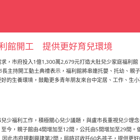
利館開工 提供更好育兒環境
，市府投入1億1,300萬2,679元打造大肚兒少家庭福利館
盧市長主持開工動土典禮表示，福利館將串連托嬰、托幼、親
更好的生養環境，鼓勵更多青年朋友來台中定居、工作、生小
事兒少福利工作，積極關心兒少議題，與盧市長重視兒少理念
至今，親子館由4間增加至12間，公托由5間增加至29間。
，因此市府規劃興建第2間，屆時可收托60名孩子，提供更