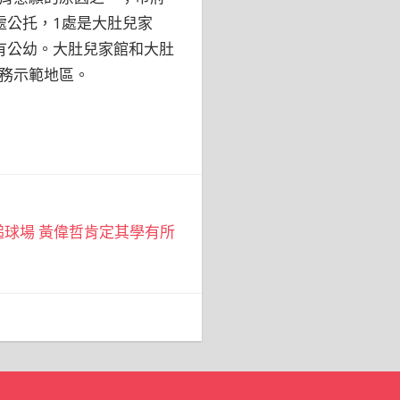
處公托，1處是大肚兒家
有公幼。大肚兒家館和大肚
務示範地區。
球場 黃偉哲肯定其學有所